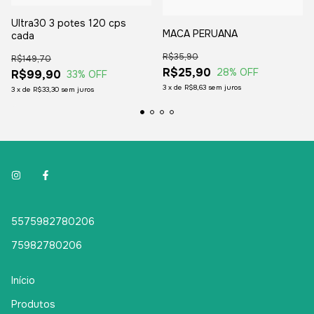
Ultra30 3 potes 120 cps
MACA PERUANA
cada
R$35,90
R$149,70
R$25,90
28
% OFF
R$99,90
33
% OFF
3
x
de
R$8,63
sem juros
3
x
de
R$33,30
sem juros
5575982780206
75982780206
Início
Produtos