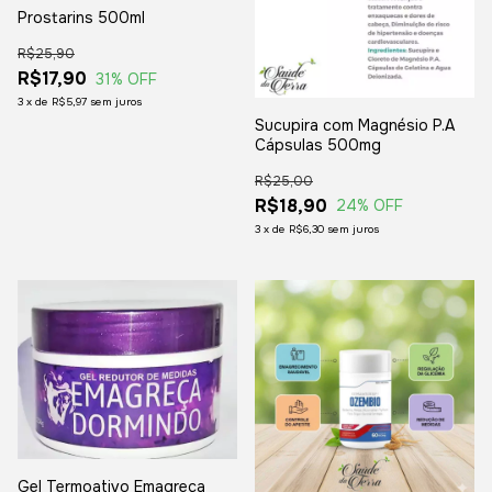
Prostarins 500ml
R$25,90
R$17,90
31
% OFF
3
x
de
R$5,97
sem juros
Sucupira com Magnésio P.A
Cápsulas 500mg
R$25,00
R$18,90
24
% OFF
3
x
de
R$6,30
sem juros
Gel Termoativo Emagreça