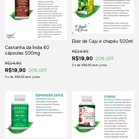
Elixir de Caju e chapéu 500ml
Castanha da Índia 60
R$24,90
cápsulas 500mg
R$19,90
20
% OFF
R$24,90
3
x
de
R$6,63
sem juros
R$19,90
20
% OFF
3
x
de
R$6,63
sem juros