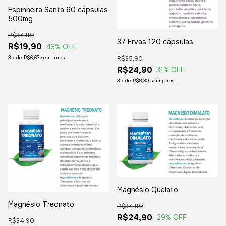
Espinheira Santa 60 cápsulas
500mg
R$34,90
37 Ervas 120 cápsulas
R$19,90
43
% OFF
3
x
de
R$6,63
sem juros
R$35,90
R$24,90
31
% OFF
3
x
de
R$8,30
sem juros
Magnésio Quelato
Magnésio Treonato
R$34,90
R$24,90
29
% OFF
R$34,90