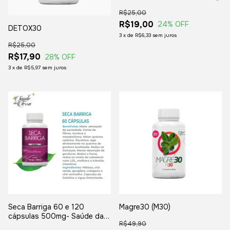
R$25,00
R$19,00
24
% OFF
DETOX30
3
x
de
R$6,33
sem juros
R$25,00
R$17,90
28
% OFF
3
x
de
R$5,97
sem juros
Seca Barriga 60 e 120
Magre30 (M30)
cápsulas 500mg- Saúde da
R$49,90
Terra