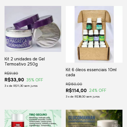
Kit 2 unidades de Gel
Termoativo 250g
Kit 6 óleos essenciais 10ml
R$51,80
cada
R$33,90
35
% OFF
R$150,00
3
x
de
R$11,30
sem juros
R$114,00
24
% OFF
3
x
de
R$38,00
sem juros