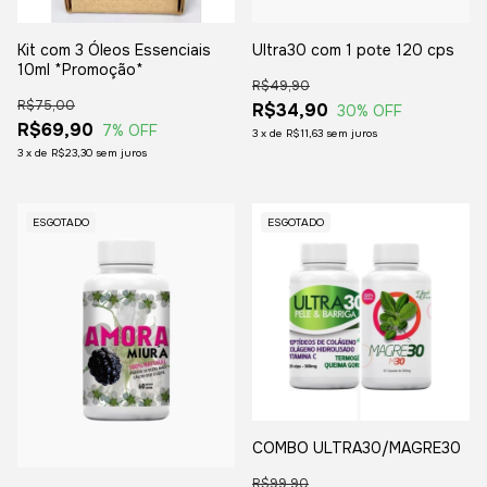
Kit com 3 Óleos Essenciais
Ultra30 com 1 pote 120 cps
10ml *Promoção*
R$49,90
R$75,00
R$34,90
30
% OFF
R$69,90
7
% OFF
3
x
de
R$11,63
sem juros
3
x
de
R$23,30
sem juros
ESGOTADO
ESGOTADO
COMBO ULTRA30/MAGRE30
R$99,90