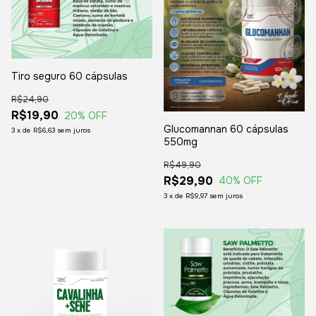
Tiro seguro 60 cápsulas
R$24,90
R$19,90
20
% OFF
Glucomannan 60 cápsulas
3
x
de
R$6,63
sem juros
550mg
R$49,90
R$29,90
40
% OFF
3
x
de
R$9,97
sem juros