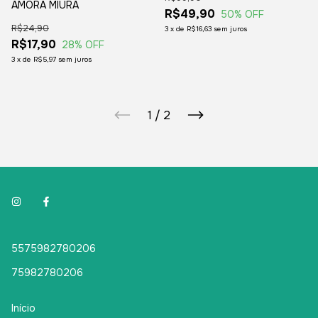
AMORA MIURA
R$49,90
50
% OFF
R$24,90
3
x
de
R$16,63
sem juros
R$17,90
28
% OFF
3
x
de
R$5,97
sem juros
1
/
2
5575982780206
75982780206
Início