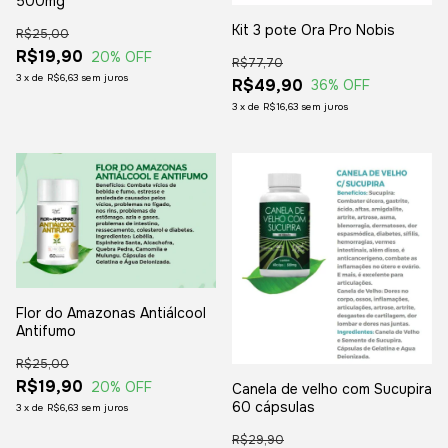
500mg
Kit 3 pote Ora Pro Nobis
R$25,00
R$19,90
20
% OFF
R$77,70
3
x
de
R$6,63
sem juros
R$49,90
36
% OFF
3
x
de
R$16,63
sem juros
Flor do Amazonas Antiálcool
Antifumo
R$25,00
R$19,90
20
% OFF
Canela de velho com Sucupira
60 cápsulas
3
x
de
R$6,63
sem juros
R$29,90