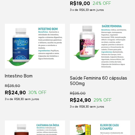
R$19,00
24
% OFF
3
x
de
R$6,33
sem juros
Intestino Bom
Saúde Feminina 60 cápsulas
500mg
R$35,50
R$24,90
30
% OFF
R$35,00
3
x
de
R$8,30
sem juros
R$24,90
29
% OFF
3
x
de
R$8,30
sem juros