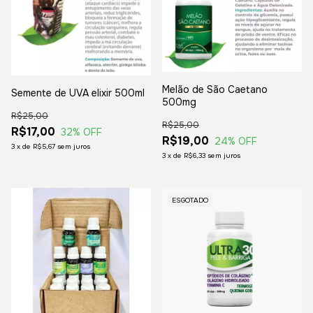
Melão de São Caetano
Semente de UVA elixir 500ml
500mg
R$25,00
R$25,00
R$17,00
32
% OFF
R$19,00
24
% OFF
3
x
de
R$5,67
sem juros
3
x
de
R$6,33
sem juros
ESGOTADO