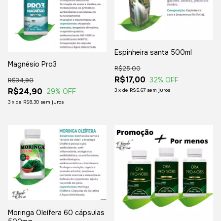
Espinheira santa 500ml
Magnésio Pro3
R$25,00
R$17,00
32
% OFF
R$34,90
R$24,90
3
x
de
R$5,67
sem juros
29
% OFF
3
x
de
R$8,30
sem juros
Moringa Oleífera 60 cápsulas