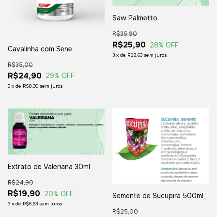
Saw Palmetto
R$35,90
R$25,90
28
% OFF
Cavalinha com Sene
3
x
de
R$8,63
sem juros
R$35,00
R$24,90
29
% OFF
3
x
de
R$8,30
sem juros
Extrato de Valeriana 30ml
R$24,90
R$19,90
20
% OFF
Semente de Sucupira 500ml
3
x
de
R$6,63
sem juros
R$25,00