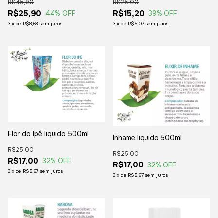
R$45,90
R$25,00
R$25,90
R$15,20
44
% OFF
39
% OFF
3
x
de
R$8,63
sem juros
3
x
de
R$5,07
sem juros
Flor do Ipê liquido 500ml
Inhame liquido 500ml
R$25,00
R$25,00
R$17,00
32
% OFF
R$17,00
32
% OFF
3
x
de
R$5,67
sem juros
3
x
de
R$5,67
sem juros