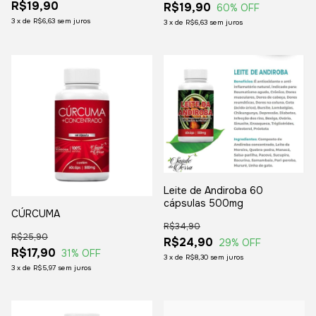
R$19,90
R$19,90
60
% OFF
3
x
de
R$6,63
sem juros
3
x
de
R$6,63
sem juros
Leite de Andiroba 60
cápsulas 500mg
CÚRCUMA
R$34,90
R$25,90
R$24,90
29
% OFF
R$17,90
31
% OFF
3
x
de
R$8,30
sem juros
3
x
de
R$5,97
sem juros