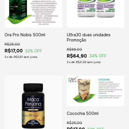
Ultra30 duas unidades
Ora Pro Nobis 500ml
Promoção
R$25,00
R$99,00
R$17,00
32
% OFF
R$64,90
34
% OFF
3
x
de
R$5,67
sem juros
3
x
de
R$21,63
sem juros
Cocochia 500ml
R$25,00