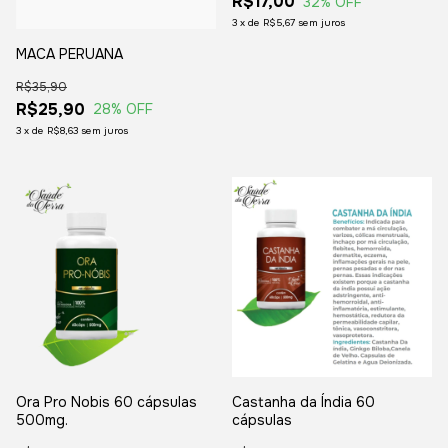
R$17,00
32
% OFF
3
x
de
R$5,67
sem juros
MACA PERUANA
R$35,90
R$25,90
28
% OFF
3
x
de
R$8,63
sem juros
Ora Pro Nobis 60 cápsulas
Castanha da Índia 60
500mg.
cápsulas