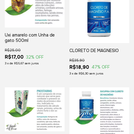
Uxi amarelo com Unha de
gato 500ml
CLORETO DE MAGNESIO
R$25,00
R$17,00
32
% OFF
R$35,90
3
x
de
R$5,67
sem juros
R$18,90
47
% OFF
3
x
de
R$6,30
sem juros