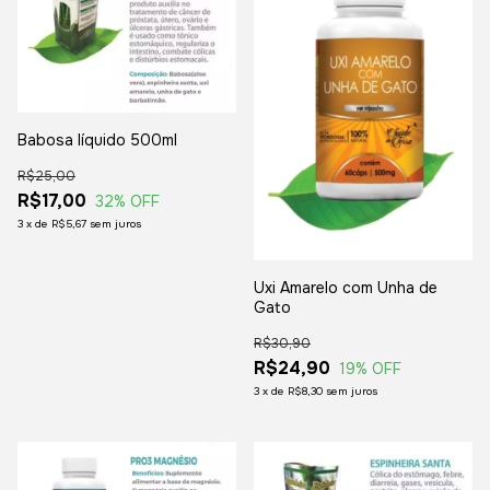
Babosa líquido 500ml
R$25,00
R$17,00
32
% OFF
3
x
de
R$5,67
sem juros
Uxi Amarelo com Unha de
Gato
R$30,90
R$24,90
19
% OFF
3
x
de
R$8,30
sem juros