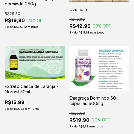
dormindo 250g
Ozembio
R$25,90
R$79,90
R$19,90
23
% OFF
R$49,90
38
% OFF
3
x
de
R$6,63
sem juros
3
x
de
R$16,63
sem juros
Extrato Casca de Laranja -
Morosil 30ml
Emagreça Dormindo 60
R$15,99
cápsulas 500mg
3
x
de
R$5,33
sem juros
R$25,00
R$19,90
20
% OFF
3
x
de
R$6,63
sem juros