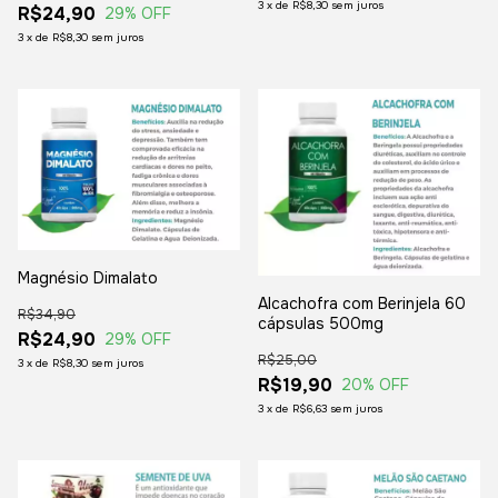
3
x
de
R$8,30
sem juros
R$24,90
29
% OFF
3
x
de
R$8,30
sem juros
Magnésio Dimalato
Alcachofra com Berinjela 60
R$34,90
cápsulas 500mg
R$24,90
29
% OFF
R$25,00
3
x
de
R$8,30
sem juros
R$19,90
20
% OFF
3
x
de
R$6,63
sem juros