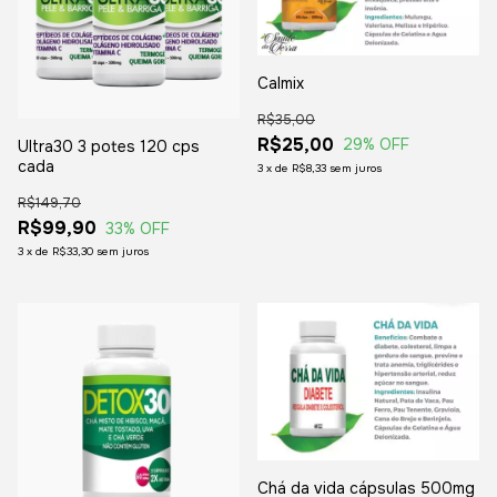
Calmix
R$35,00
R$25,00
29
% OFF
Ultra30 3 potes 120 cps
cada
3
x
de
R$8,33
sem juros
R$149,70
R$99,90
33
% OFF
3
x
de
R$33,30
sem juros
Chá da vida cápsulas 500mg