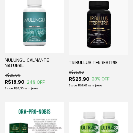
MULUNGU CALMANTE
TRIBULLUS TERRESTRIS
NATURAL
R$35,90
R$25,00
R$25,90
28
% OFF
R$18,90
24
% OFF
3
x
de
R$8,63
sem juros
3
x
de
R$6,30
sem juros