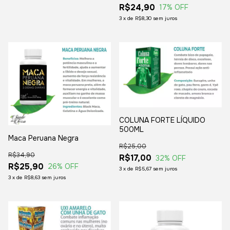
R$24,90
17
% OFF
3
x
de
R$8,30
sem juros
COLUNA FORTE LÍQUIDO
500ML
Maca Peruana Negra
R$25,00
R$34,90
R$17,00
32
% OFF
R$25,90
26
% OFF
3
x
de
R$5,67
sem juros
3
x
de
R$8,63
sem juros