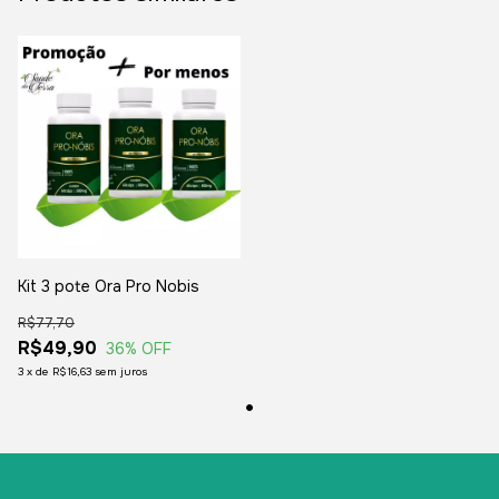
Kit 3 pote Ora Pro Nobis
R$77,70
R$49,90
36
% OFF
3
x
de
R$16,63
sem juros