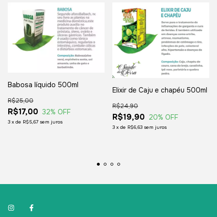
Babosa líquido 500ml
Elixir de Caju e chapéu 500ml
R$25,00
R$24,90
R$17,00
32
% OFF
R$19,90
20
% OFF
3
x
de
R$5,67
sem juros
3
x
de
R$6,63
sem juros