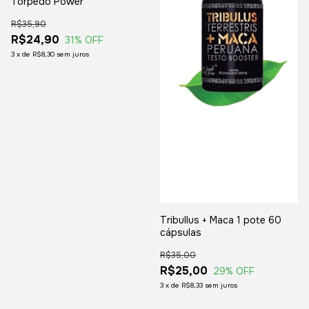
Torpedo Power
R$35,90
R$24,90
31
% OFF
3
x
de
R$8,30
sem juros
Tribullus + Maca 1 pote 60
cápsulas
R$35,00
R$25,00
29
% OFF
3
x
de
R$8,33
sem juros