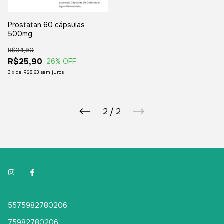
Prostatan 60 cápsulas
500mg
R$34,90
R$25,90
26
% OFF
3
x
de
R$8,63
sem juros
2
/
2
5575982780206
75982780206