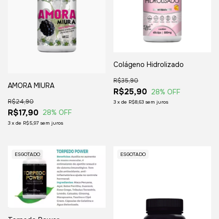
Colágeno Hidrolizado
R$35,90
AMORA MIURA
R$25,90
28
% OFF
R$24,90
3
x
de
R$8,63
sem juros
R$17,90
28
% OFF
3
x
de
R$5,97
sem juros
ESGOTADO
ESGOTADO