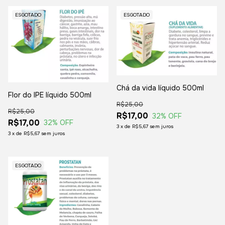
ESGOTADO
ESGOTADO
Chá da vida líquido 500ml
Flor do IPE líquido 500ml
R$25,00
R$25,00
R$17,00
32
% OFF
R$17,00
32
% OFF
3
x
de
R$5,67
sem juros
3
x
de
R$5,67
sem juros
ESGOTADO