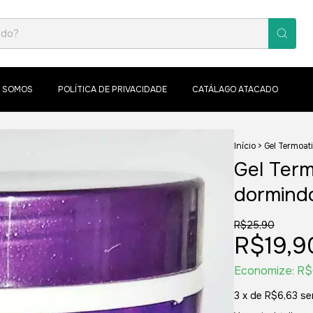
 SOMOS
POLÍTICA DE PRIVACIDADE
CATÁLAGO ATACADO
Início
>
Gel Termoat
Gel Ter
dormind
R$25,90
R$19,9
Economize:
R$
3
x de
R$6,63
se