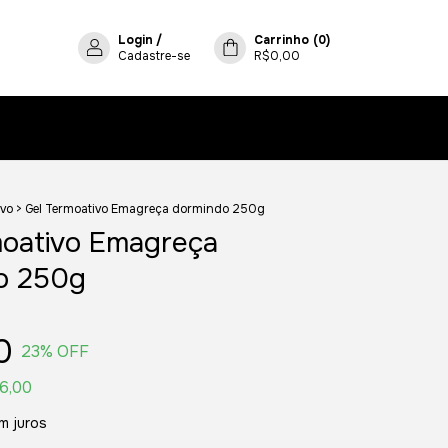
Login
/
Carrinho
(
0
)
Cadastre-se
R$0,00
ivo
>
Gel Termoativo Emagreça dormindo 250g
moativo Emagreça
o 250g
0
23
% OFF
6,00
m juros