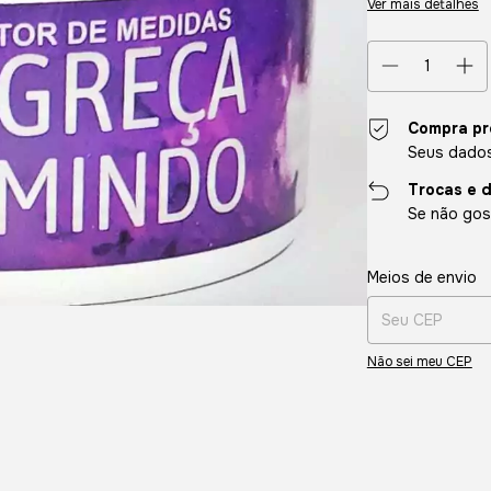
Ver mais detalhes
Compra pr
Seus dados
Trocas e 
Se não gost
Entregas para o CE
Meios de envio
Não sei meu CEP