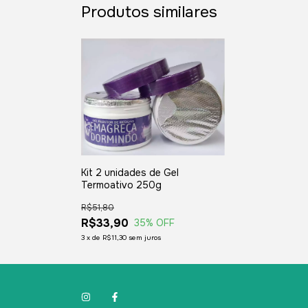
Produtos similares
Kit 2 unidades de Gel
Termoativo 250g
R$51,80
R$33,90
35
% OFF
3
x
de
R$11,30
sem juros